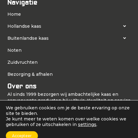
Navigatie
Home
Hollandse kaas
Buitenlandse kaas
Noten
Zuidvruchten
Bezorging & afhalen
Over ons
Al sinds 1999 bezorgen wij ambachtelijke kaas en
aanverwante producten bij u thuis. Kwaliteit en service
staan bij ons hoog in het vaandel. Daarom verkopen
We gebruiken cookies om je de beste ervaring op onze
wij uitsluitend producten die aan onze hoge
site te bieden.
Je kunt meer te weten komen over welke cookies we
kwaliteitsnorm voldoen!
gebruiken of ze uitschakelen in
settings
.
Accepteer