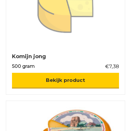
Komijn jong
500 gram
€
7,38
about Komijn jo
Bekijk product