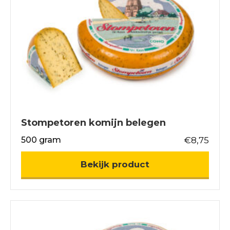
Stompetoren komijn belegen
500 gram
€
8,75
about Stompetor
Bekijk product