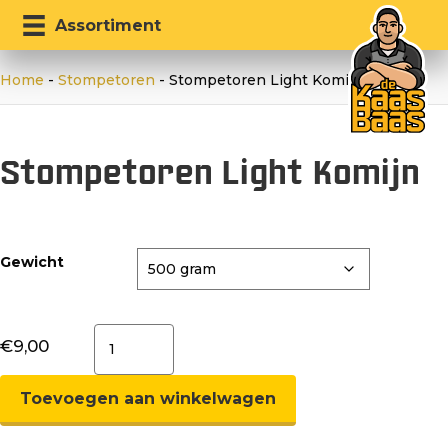
Assortiment
Home
-
Stompetoren
-
Stompetoren Light Komijn
Stompetoren Light Komijn
Gewicht
Stompetoren
€
9,00
Light
Komijn
aantal
Toevoegen aan winkelwagen