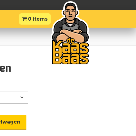
0 items
gen
elwagen