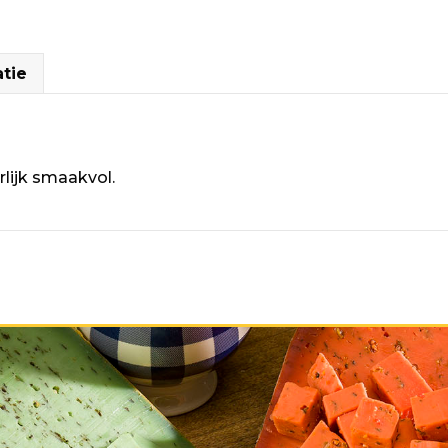
aantal
tie
rlijk smaakvol.