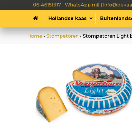
06-46151317
|
WhatsApp mij
|
info@dekaa
Hollandse kaas
Buitenlands
Home
-
Stompetoren
-
Stompetoren Light 