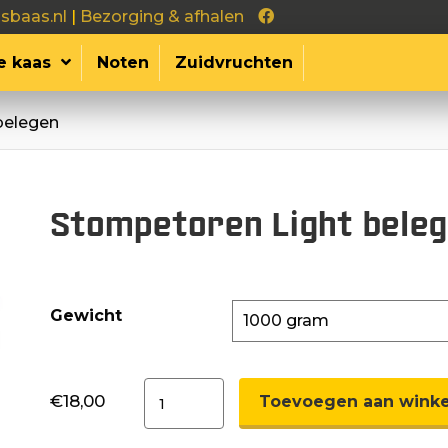
sbaas.nl
|
Bezorging & afhalen
e kaas
Noten
Zuidvruchten
belegen
Stompetoren Light bele
Gewicht
Stompetoren
€
18,00
Toevoegen aan wink
Light
belegen