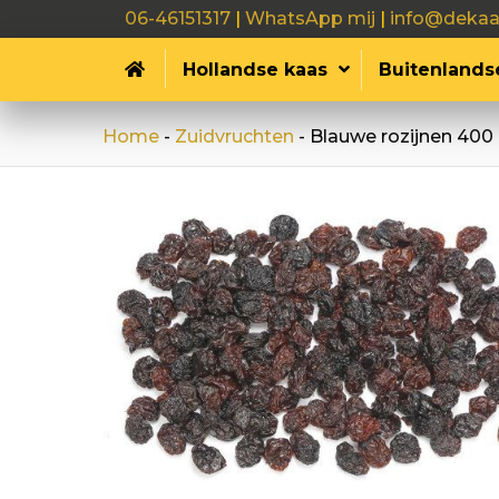
06-46151317
|
WhatsApp mij
|
info@dekaa
Hollandse kaas
Buitenlands
Home
-
Zuidvruchten
-
Blauwe rozijnen 400