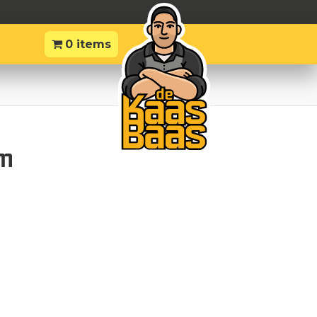
0 items
am