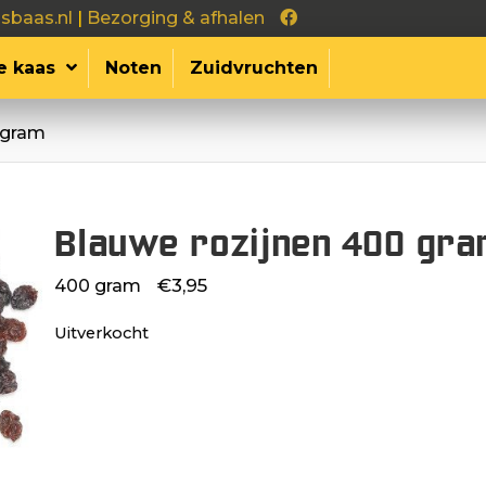
sbaas.nl
|
Bezorging & afhalen
e kaas
Noten
Zuidvruchten
 gram
Blauwe rozijnen 400 gr
€
3,95
400 gram
Uitverkocht