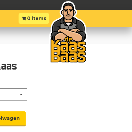
0 items
kaas
elwagen