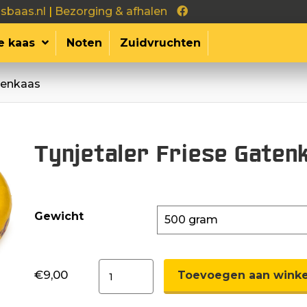
sbaas.nl
|
Bezorging & afhalen
e kaas
Noten
Zuidvruchten
atenkaas
Tynjetaler Friese Gaten
Gewicht
Tynjetaler
€
9,00
Toevoegen aan wink
Friese
Gatenkaas