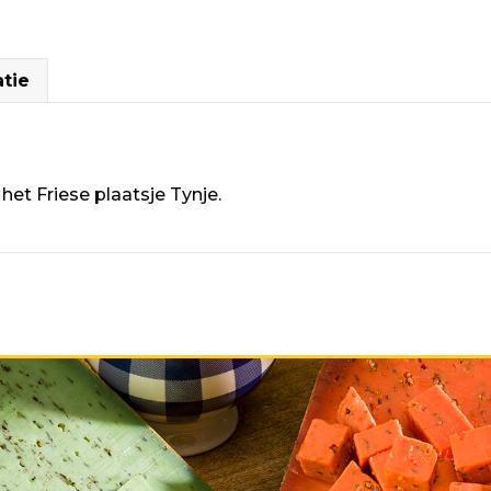
aantal
tie
et Friese plaatsje Tynje.