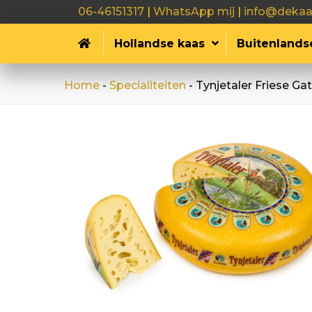
06-46151317
|
WhatsApp mij
|
info@dekaa
Hollandse kaas
Buitenlands
Home
-
Specialiteiten
-
Tynjetaler Friese G